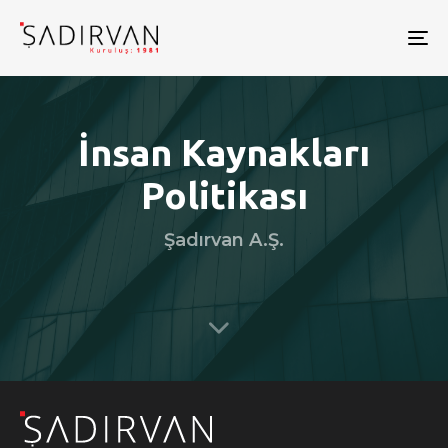
To
nav
İnsan Kaynakları
Politikası
Şadırvan A.Ş.