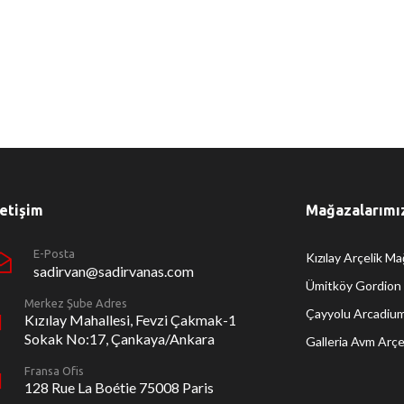
letişim
Mağazalarımı
E-Posta
Kızılay Arçelik Ma
sadirvan@sadirvanas.com
Ümitköy Gordion 
Merkez Şube Adres
Çayyolu Arcadium
Kızılay Mahallesi, Fevzi Çakmak-1
Sokak No:17, Çankaya/Ankara
Galleria Avm Arç
Fransa Ofis
128 Rue La Boétie 75008 Paris